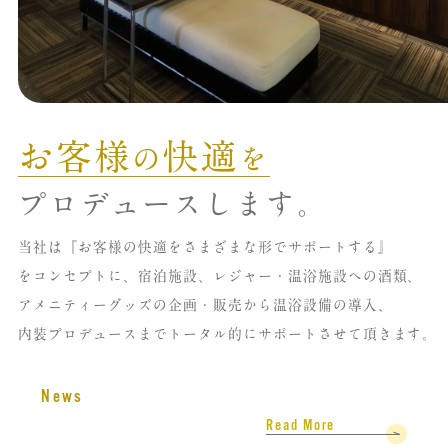
お客様
快適
の
を
プロデュースします。
当社は『お客様の快適をさまざまな形で
サポートする』
をコンセプトに、宿泊施設、
レジャー・温浴施設への酒類、
アメニティーグッズの企画・販売から
温浴設備の導入、
内装プロデュースまで
トータル的にサポートさせて頂きます。
News
Read More