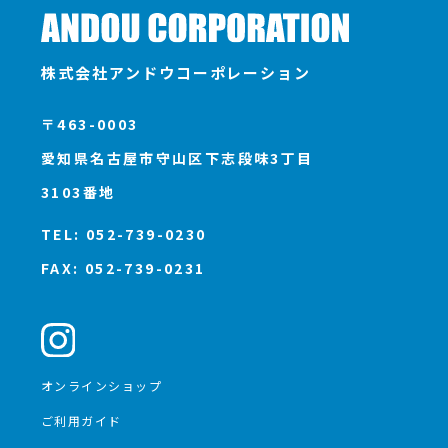
主婦休みの日
25
東名高速道路全面開通記念日
26
株式会社アンドウコーポレーション
〒463-0003
小松菜の日
27
愛知県名古屋市守山区下志段味3丁目
3103番地
花火の日
28
TEL: 052-739-0230
こんにゃくの日
29
FAX: 052-739-0231
ゴミゼロの日
30
世界禁煙デー
31
オンラインショップ
ご利用ガイド