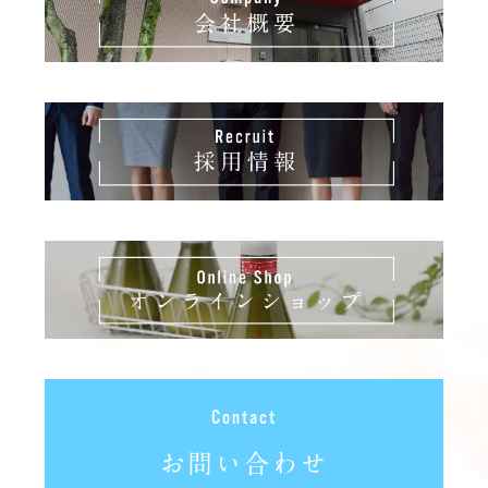
ご当地キャラの日
11
母の日
12
愛犬の日
13
温度計の日
14
国際家族デー
15
旅の日
16
お茶漬けの日
17
お問い合わせ