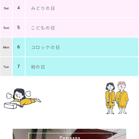
みどりの日
4
こどもの日
5
コロッケの日
6
粉の日
7
ゴーヤーの日
8
アイスクリームの日
9
コットンの日
10